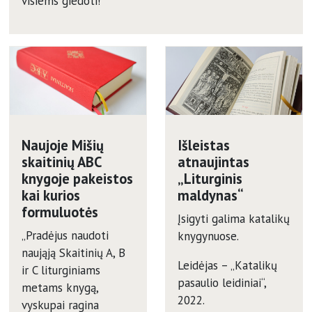
visiems giedoti!
Naujoje Mišių
Išleistas
skaitinių ABC
atnaujintas
knygoje pakeistos
„Liturginis
kai kurios
maldynas“
formuluotės
Įsigyti galima katalikų
„Pradėjus naudoti
knygynuose.
naująją Skaitinių A, B
Leidėjas – „Katalikų
ir C liturginiams
pasaulio leidiniai“,
metams knygą,
2022.
vyskupai ragina