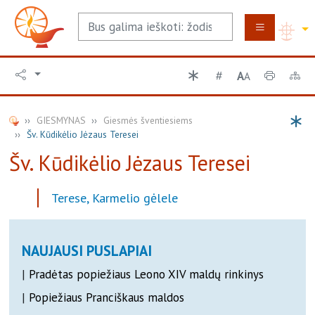
A
A
GIESMYNAS
Giesmės šventiesiems
Šv. Kūdikėlio Jėzaus Teresei
Šv. Kūdikėlio Jėzaus Teresei
Terese, Karmelio gėlele
NAUJAUSI PUSLAPIAI
|
Pradėtas popiežiaus Leono XIV maldų rinkinys
|
Popiežiaus Pranciškaus maldos