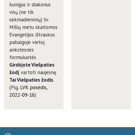
kunigus ir diakonus
visų (ne tik
sekmadieninių) šv.
Mišių metu skaitomos
Evangelijos ištraukos
pabaigoje vietoj
ankstesnės
formuluotės
Girdėjote Viešpaties
žodį
vartoti naujesnę
Tai Viešpaties žodis
.
(Plg.
LVK posėdis,
2022-09-16
)