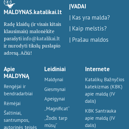
ĮVADAI
MALDYNAS.katalikai.lt
| Kas yra malda?
Radę klaidų (ir visais kitais
| Kaip melstis?
klausimais) malonėkite
parašyti
info@katalikai.lt
| Prašau maldos
ir nurodyti tikslų puslapio
adresą. Ačiū!
Apie
Leidiniai
Internete
MALDYNĄ
Maldynai
Katalikų Bažnyčios
Rengėjai ir
katekizmas (KBK)
Giesmynai
bendradarbiai
apie maldą (IV
Apeigynai
dalis)
Rėmėjai
„Magnificat“
KBK Santrauka
Šaltiniai,
apie maldą (IV
„Žodis tarp
santrumpos,
dalis)
mūsų“
autorinės teisės