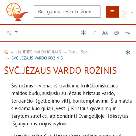
A
A
LIAUDIES MALDINGUMAS
Dievui Sūnui
ŠVČ. JĖZAUS VARDO ROŽINIS
ŠVČ. JĖZAUS VARDO ROŽINIS
Šis rožinis – vienas iš tradicinių krikščioniškosios
maldos būdų, susijusių su Jėzaus Kristaus vardo,
teikiančio išgelbėjimo viltį, kontempliavimu. Šia malda
siekiama kuo giliau įvesti į Kristaus gyvenimą ir
tarytum sutelkti, apibendrinti Evangelijoje išdėstytus
Išganymo istorijos įvykius.