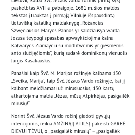
Lietuvių kalba Švč. Jėzaus Vardo rožinis pirmą sykį
paskelbtas XVII a. pabaigoje. 1681 m. šios maldos
tekstas įtrauktas į pirmąją Vilniuje išspausdintą
lietuvišką katalikų maldaknygę „Rożancius
Szwęciausios Maryos Pannos yr saldziausya warda
Jezusa teypogi spasabas apwaykściojima kałnu
Kałwaryos Ziamayciu su modlitwomis yr giesmemis
anto słuźijęćiomis“, kurią sudarė dominikonų vienuolis
Jurgis Kasakauskis.
Panašiai kaip Švč. M. Marijos rožinyje kalbama 150
„Sveika, Marija“, taip Švč. Jėzaus Vardo rožinyje, kai jį
kalbant meldžiamasi už mirusiuosius, 150 kartų
atkartojama malda „Jėzau, mūsų Atpirkėjau, pasigailėk
mirusių!“
Norint Švč. Jėzaus Vardo rožinį giedoti gyvųjų
intencijomis, reikia AMŽINĄJĮ ATILSĮ pakeisti GARBĖ
DIEVUI TĖVUI, o „pasigailėk mirusių“ – „pasigailėk