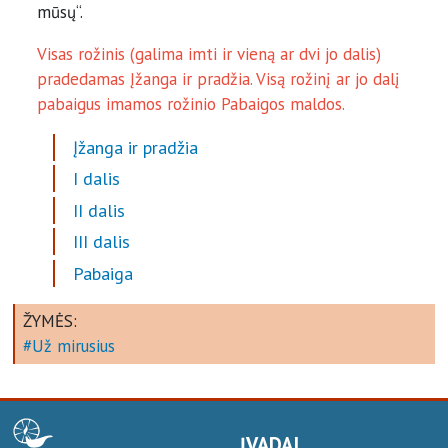
mūsų“.
Visas rožinis (galima imti ir vieną ar dvi jo dalis)
pradedamas Įžanga ir pradžia. Visą rožinį ar jo dalį
pabaigus imamos rožinio Pabaigos maldos.
Įžanga ir pradžia
I dalis
II dalis
III dalis
Pabaiga
ŽYMĖS:
Už mirusius
ĮVADAI