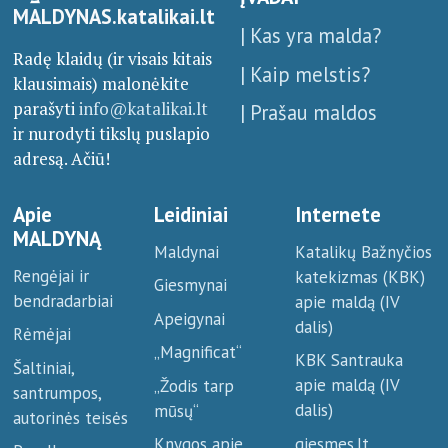
MALDYNAS.katalikai.lt
| Kas yra malda?
Radę klaidų (ir visais kitais
| Kaip melstis?
klausimais) malonėkite
parašyti
info@katalikai.lt
| Prašau maldos
ir nurodyti tikslų puslapio
adresą. Ačiū!
Apie
Leidiniai
Internete
MALDYNĄ
Maldynai
Katalikų Bažnyčios
Rengėjai ir
katekizmas (KBK)
Giesmynai
bendradarbiai
apie maldą (IV
Apeigynai
dalis)
Rėmėjai
„Magnificat“
KBK Santrauka
Šaltiniai,
apie maldą (IV
„Žodis tarp
santrumpos,
dalis)
mūsų“
autorinės teisės
giesmes.lt
Knygos apie