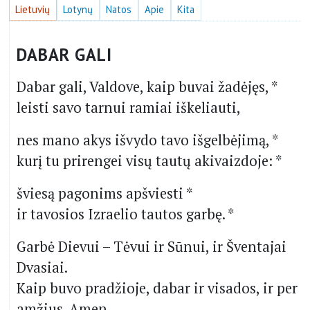
Lietuvių
Lotynų
Natos
Apie
Kita
DABAR GALI
Dabar gali, Valdove, kaip buvai žadėjęs, *
leisti savo tarnui ramiai iškeliauti,
nes mano akys išvydo tavo išgelbėjimą, *
kurį tu prirengei visų tautų akivaizdoje: *
šviesą pagonims apšviesti *
ir tavosios Izraelio tautos garbę. *
Garbė Dievui – Tėvui ir Sūnui, ir Šventajai
Dvasiai.
Kaip buvo pradžioje, dabar ir visados, ir per
amžius. Amen.