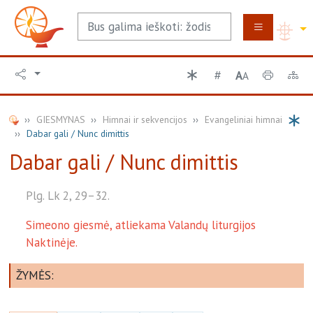
A
A
GIESMYNAS
Himnai ir sekvencijos
Evangeliniai himnai
Dabar gali / Nunc dimittis
Dabar gali / Nunc dimittis
Plg. Lk 2, 29–32.
Simeono giesmė, atliekama Valandų liturgijos
Naktinėje.
ŽYMĖS: