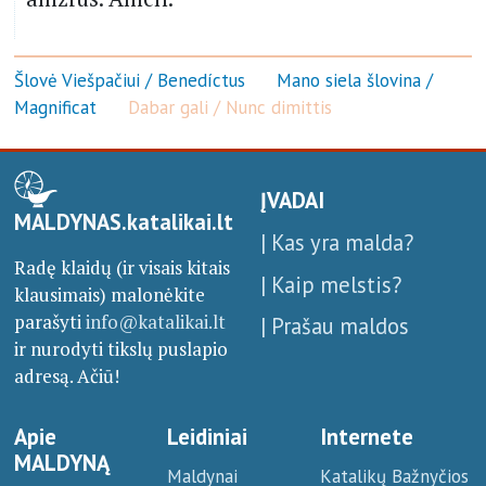
Šlovė Viešpačiui / Benedíctus
Mano siela šlovina /
Magnificat
Dabar gali / Nunc dimittis
ĮVADAI
MALDYNAS.katalikai.lt
| Kas yra malda?
Radę klaidų (ir visais kitais
| Kaip melstis?
klausimais) malonėkite
parašyti
info@katalikai.lt
| Prašau maldos
ir nurodyti tikslų puslapio
adresą. Ačiū!
Apie
Leidiniai
Internete
MALDYNĄ
Maldynai
Katalikų Bažnyčios