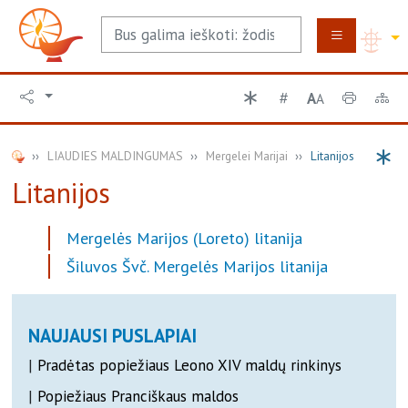
A
A
LIAUDIES MALDINGUMAS
Mergelei Marijai
Litanijos
Litanijos
Mergelės Marijos (Loreto) litanija
Šiluvos Švč. Mergelės Marijos litanija
NAUJAUSI PUSLAPIAI
|
Pradėtas popiežiaus Leono XIV maldų rinkinys
|
Popiežiaus Pranciškaus maldos