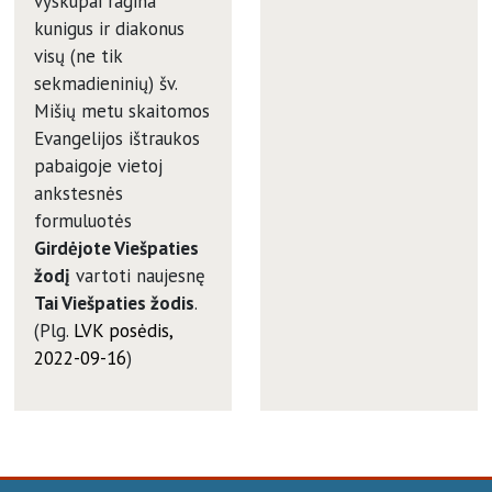
vyskupai ragina
kunigus ir diakonus
visų (ne tik
sekmadieninių) šv.
Mišių metu skaitomos
Evangelijos ištraukos
pabaigoje vietoj
ankstesnės
formuluotės
Girdėjote Viešpaties
žodį
vartoti naujesnę
Tai Viešpaties žodis
.
(Plg.
LVK posėdis,
2022-09-16
)