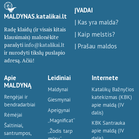
ĮVADAI
MALDYNAS.katalikai.lt
| Kas yra malda?
Radę klaidų (ir visais kitais
| Kaip melstis?
klausimais) malonėkite
parašyti
info@katalikai.lt
| Prašau maldos
ir nurodyti tikslų puslapio
adresą. Ačiū!
Apie
Leidiniai
Internete
MALDYNĄ
Maldynai
Katalikų Bažnyčios
Rengėjai ir
katekizmas (KBK)
Giesmynai
bendradarbiai
apie maldą (IV
Apeigynai
dalis)
Rėmėjai
„Magnificat“
KBK Santrauka
Šaltiniai,
apie maldą (IV
„Žodis tarp
santrumpos,
dalis)
mūsų“