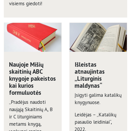
visiems giedoti!
Naujoje Mišių
Išleistas
skaitinių ABC
atnaujintas
knygoje pakeistos
„Liturginis
kai kurios
maldynas“
formuluotės
Įsigyti galima katalikų
„Pradėjus naudoti
knygynuose.
naująją Skaitinių A, B
Leidėjas – „Katalikų
ir C liturginiams
pasaulio leidiniai“,
metams knygą,
2022.