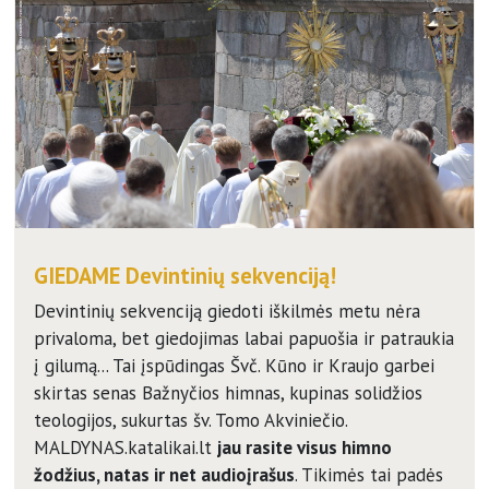
GIEDAME Devintinių sekvenciją!
Devintinių sekvenciją giedoti iškilmės metu nėra
privaloma, bet giedojimas labai papuošia ir patraukia
į gilumą... Tai įspūdingas Švč. Kūno ir Kraujo garbei
skirtas senas Bažnyčios himnas, kupinas solidžios
teologijos, sukurtas šv. Tomo Akviniečio.
MALDYNAS.katalikai.lt
jau rasite visus himno
žodžius, natas ir net audioįrašus
. Tikimės tai padės