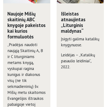
Naujoje Mišių
Išleistas
skaitinių ABC
atnaujintas
knygoje pakeistos
„Liturginis
kai kurios
maldynas“
formuluotės
Įsigyti galima katalikų
„Pradėjus naudoti
knygynuose.
naująją Skaitinių A, B
Leidėjas – „Katalikų
ir C liturginiams
pasaulio leidiniai“,
metams knygą,
2022.
vyskupai ragina
kunigus ir diakonus
visų (ne tik
sekmadieninių) šv.
Mišių metu skaitomos
Evangelijos ištraukos
pabaigoje vietoj