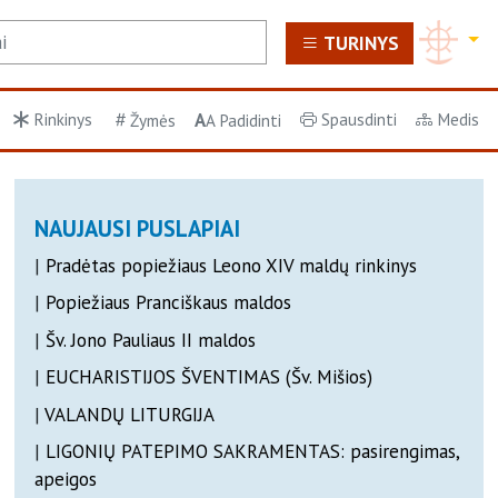
TURINYS
Rinkinys
A
Spausdinti
Medis
Žymės
A
Padidinti
NAUJAUSI PUSLAPIAI
|
Pradėtas popiežiaus Leono XIV maldų rinkinys
|
Popiežiaus Pranciškaus maldos
|
Šv. Jono Pauliaus II maldos
|
EUCHARISTIJOS ŠVENTIMAS (Šv. Mišios)
|
VALANDŲ LITURGIJA
|
LIGONIŲ PATEPIMO SAKRAMENTAS: pasirengimas,
apeigos