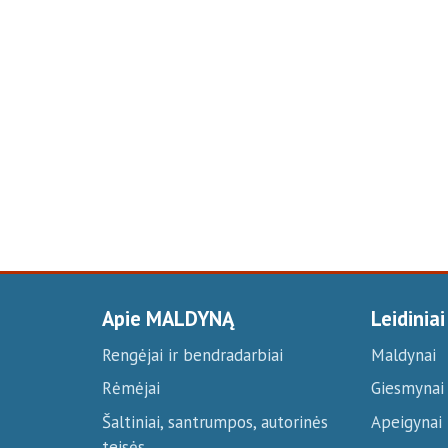
Apie MALDYNĄ
Leidiniai
Rengėjai ir bendradarbiai
Maldynai
Rėmėjai
Giesmynai
Šaltiniai, santrumpos, autorinės
Apeigynai
teisės