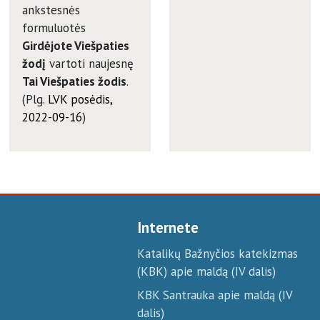
ankstesnės
formuluotės
Girdėjote Viešpaties
žodį
vartoti naujesnę
Tai Viešpaties žodis
.
(Plg.
LVK posėdis,
2022-09-16
)
Internete
Katalikų Bažnyčios katekizmas
(KBK) apie maldą (IV dalis)
KBK Santrauka apie maldą (IV
dalis)