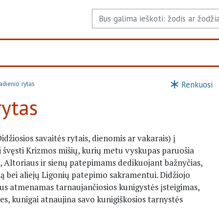
adienio rytas
Renkuosi
rytas
Didžiosios savaitės rytais, dienomis ar vakarais) į
i švęsti Krizmos mišių, kurių metu vyskupas paruošia
 Altoriaus ir sienų patepimams dedikuojant bažnyčias,
ą bei aliejų Ligonių patepimo sakramentui. Didžiojo
 bus atmenamas tarnaujančiosios kunigystės įsteigimas,
es, kunigai atnaujina savo kunigiškosios tarnystės