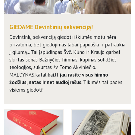
GIEDAME Devintinių sekvenciją!
Devintinių sekvenciją giedoti iškilmės metu nėra
privaloma, bet giedojimas labai papuošia ir patraukia
į gilumą... Tai įspūdingas Švč. Kūno ir Kraujo garbei
skirtas senas Bažnyčios himnas, kupinas solidžios
teologijos, sukurtas šv. Tomo Akviniečio.
MALDYNAS.katalikai.lt
jau rasite visus himno
žodžius, natas ir net audioįrašus
. Tikimės tai padės
visiems giedoti!