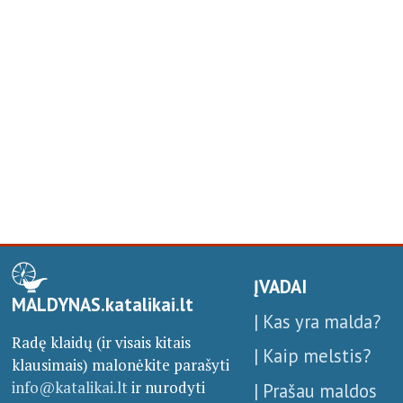
ĮVADAI
MALDYNAS.katalikai.lt
| Kas yra malda?
Radę klaidų (ir visais kitais
| Kaip melstis?
klausimais) malonėkite parašyti
info@katalikai.lt
ir nurodyti
| Prašau maldos