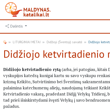
Dalintis
LITURGINIAI METAI
Didžioji (Šventoji) savaitė
Didžiojo ketvirt
Didžiojo ketvirtadienio 
Didžiojo ketvirtadienio rytą
(arba, jei patogiau, kitais 
vyskupijos katedrą kunigai kartu su savo vyskupu renkas
krizmą Krikšto, Sutvirtinimo bei Šventimų sakramentams,
palaimina katechumenų aliejų, naudojamą teikiant Krikšt
Ketvirtadienio vakarą, pradedant Didįjį Velykų Tridienį,
tad prieš išsiskirstydami švęsti Velykų į savo bendruomen
pažadus.