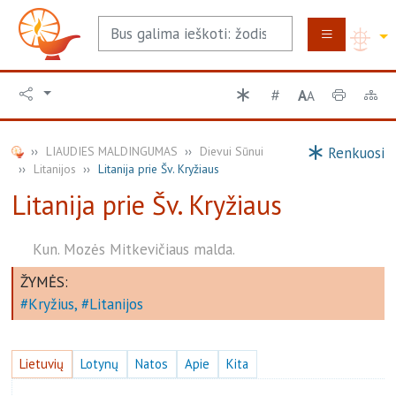
A
A
LIAUDIES MALDINGUMAS
Dievui Sūnui
Renkuosi
Litanijos
Litanija prie Šv. Kryžiaus
Litanija prie Šv. Kryžiaus
Kun. Mozės Mitkevičiaus malda.
ŽYMĖS:
Kryžius
Litanijos
Lietuvių
Lotynų
Natos
Apie
Kita