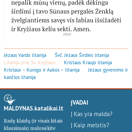
nepalik mūsų vienų, padėk dėkinga
širdimi į tavo Sūnaus pergalės Ženklą
žvelgiantiems savęs vis labiau išsižadėti
ir Kryžiaus keliu sekti. Amen.
MMV
Jėzaus Vardo litanija
Švč. Jėzaus Širdies litanija
Litanija prie Šv. Kryžiaus
Kristaus Kraujo litanija
Kristaus – Kunigo ir Aukos – litanija
Jėzaus gyvenimo ir
kančios litanija
ĮVADAI
MALDYNAS.katalikai.lt
| Kas yra malda?
Radę klaidų (ir visais kitais
| Kaip melstis?
klausimais) malonėkite