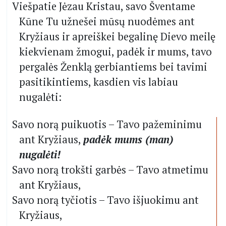
Viešpatie Jėzau Kristau, savo Šventame
Kūne Tu užnešei mūsų nuodėmes ant
Kryžiaus ir apreiškei begalinę Dievo meilę
kiekvienam žmogui, padėk ir mums, tavo
pergalės Ženklą gerbiantiems bei tavimi
pasitikintiems, kasdien vis labiau
nugalėti:
Savo norą puikuotis – Tavo pažeminimu
ant Kryžiaus,
padėk mums (man)
nugalėti!
Savo norą trokšti garbės – Tavo atmetimu
ant Kryžiaus,
Savo norą tyčiotis – Tavo išjuokimu ant
Kryžiaus,