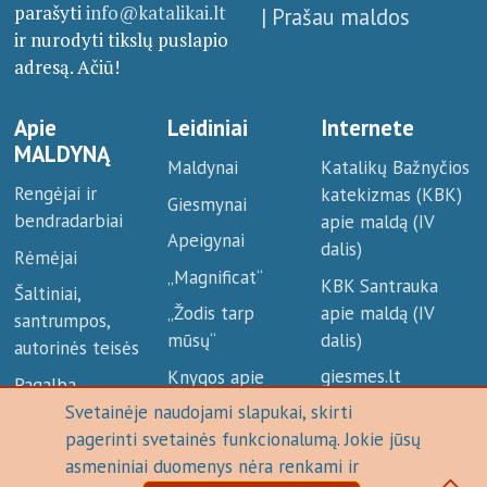
parašyti
info@katalikai.lt
| Prašau maldos
ir nurodyti tikslų puslapio
adresą. Ačiū!
Apie
Leidiniai
Internete
MALDYNĄ
Maldynai
Katalikų Bažnyčios
Rengėjai ir
katekizmas (KBK)
Giesmynai
bendradarbiai
apie maldą (IV
Apeigynai
dalis)
Rėmėjai
„Magnificat“
KBK Santrauka
Šaltiniai,
apie maldą (IV
„Žodis tarp
santrumpos,
dalis)
mūsų“
autorinės teisės
giesmes.lt
Knygos apie
Pagalba
maldą
Svetainėje naudojami slapukai, skirti
kasdienapmastau.lt
pagerinti svetainės funkcionalumą. Jokie jūsų
IT sprendimas ©
Katalikų interneto tarnyba
, 2022 || Visi čia skelbiami
asmeniniai duomenys nėra renkami ir
maldų/apeigų tekstai, net jei nenurodytas tikslus šaltinis, paimti iš