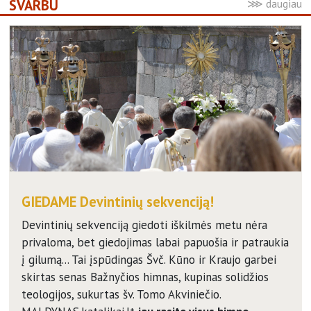
SVARBU
GIEDAME Devintinių sekvenciją!
Devintinių sekvenciją giedoti iškilmės metu nėra
privaloma, bet giedojimas labai papuošia ir patraukia
į gilumą... Tai įspūdingas Švč. Kūno ir Kraujo garbei
skirtas senas Bažnyčios himnas, kupinas solidžios
teologijos, sukurtas šv. Tomo Akviniečio.