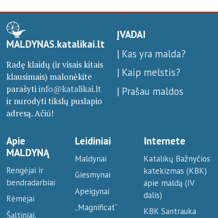
ĮVADAI
MALDYNAS.katalikai.lt
| Kas yra malda?
Radę klaidų (ir visais kitais
| Kaip melstis?
klausimais) malonėkite
parašyti
info@katalikai.lt
| Prašau maldos
ir nurodyti tikslų puslapio
adresą. Ačiū!
Apie
Leidiniai
Internete
MALDYNĄ
Maldynai
Katalikų Bažnyčios
Rengėjai ir
katekizmas (KBK)
Giesmynai
bendradarbiai
apie maldą (IV
Apeigynai
dalis)
Rėmėjai
„Magnificat“
KBK Santrauka
Šaltiniai,