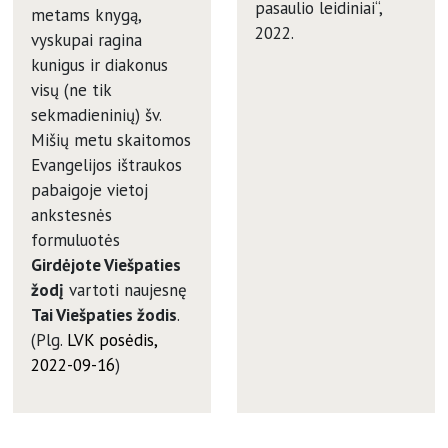
pasaulio leidiniai“,
metams knygą,
2022.
vyskupai ragina
kunigus ir diakonus
visų (ne tik
sekmadieninių) šv.
Mišių metu skaitomos
Evangelijos ištraukos
pabaigoje vietoj
ankstesnės
formuluotės
Girdėjote Viešpaties
žodį
vartoti naujesnę
Tai Viešpaties žodis
.
(Plg.
LVK posėdis,
2022-09-16
)