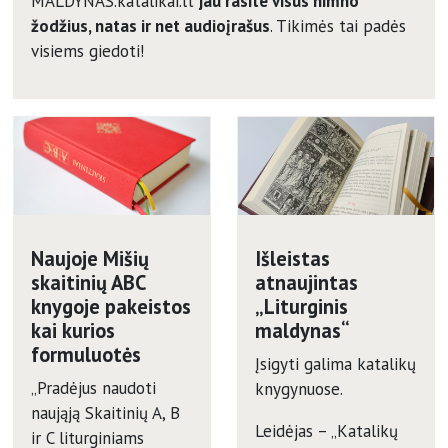
MALDYNAS.katalikai.lt
jau rasite visus himno
žodžius, natas ir net audioįrašus
. Tikimės tai padės
visiems giedoti!
Naujoje Mišių
Išleistas
skaitinių ABC
atnaujintas
knygoje pakeistos
„Liturginis
kai kurios
maldynas“
formuluotės
Įsigyti galima katalikų
„Pradėjus naudoti
knygynuose.
naująją Skaitinių A, B
Leidėjas – „Katalikų
ir C liturginiams