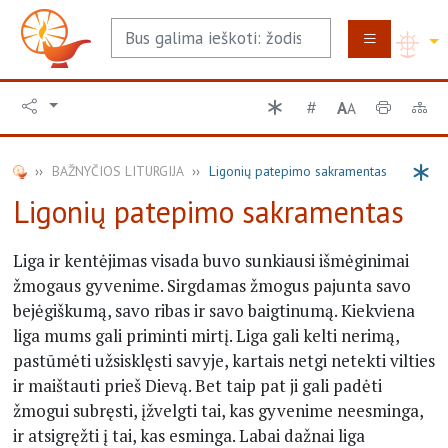
A
A
BAŽNYČIOS LITURGIJA
Ligonių patepimo sakramentas
Ligonių patepimo sakramentas
Liga ir kentėjimas visada buvo sunkiausi išmėginimai
žmogaus gyvenime. Sirgdamas žmogus pajunta savo
bejėgiškumą, savo ribas ir savo baigtinumą. Kiekviena
liga mums gali priminti mirtį. Liga gali kelti nerimą,
pastūmėti užsisklęsti savyje, kartais netgi netekti vilties
ir maištauti prieš Dievą. Bet taip pat ji gali padėti
žmogui subręsti, įžvelgti tai, kas gyvenime neesminga,
ir atsigręžti į tai, kas esminga. Labai dažnai liga