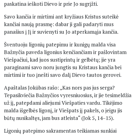
paskatina ieškoti Dievo ir prie Jo sugrįžti.
Savo kančia ir mirtimi ant kryžiaus Kristus suteikė
kančiai naują prasmę: dabar ji gali padaryti mus
panašius į Jį ir suvienyti su Jo atperkamąja kančia.
Šventuoju ligonių patepimu ir kunigų malda visa
Bažnyčia paveda ligonius kenčiančiam ir pašlovintam
Viešpačiui, kad juos sustiprintų ir gelbėtų; jie yra
paraginami savo noru jungtis su Kristaus kančia bei
mirtimi ir tuo įnešti savo dalį Dievo tautos gerovei.
Apaštalas Jokūbas rašo: „Kas nors pas jus serga?
Tepasikviečia Bažnyčios vyresniuosius, ir jie tesimeldžia
už jį, patepdami aliejumi Viešpaties vardu. Tikėjimo
malda išgelbės ligonį, ir Viešpats jį pakels, o jeigu jis
būtų nusikaltęs, jam bus atleista“ (Jok 5, 14–15).
Ligonių patepimo sakramentas teikiamas sunkiai