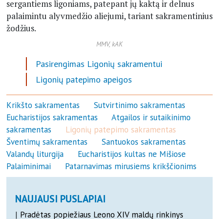
sergantiems ligoniams, patepant jų kaktą ir delnus
palaimintu alyvmedžio aliejumi, tariant sakramentinius
žodžius.
MMV, kAK
Pasirengimas Ligonių sakramentui
Ligonių patepimo apeigos
Krikšto sakramentas
Sutvirtinimo sakramentas
Eucharistijos sakramentas
Atgailos ir sutaikinimo
sakramentas
Ligonių patepimo sakramentas
Šventimų sakramentas
Santuokos sakramentas
Valandų liturgija
Eucharistijos kultas ne Mišiose
Palaiminimai
Patarnavimas mirusiems krikščionims
NAUJAUSI PUSLAPIAI
|
Pradėtas popiežiaus Leono XIV maldų rinkinys