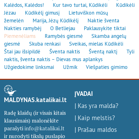
Kalėdos, Kalėdos!
Kur tavo turtai, Kūdikėli
Kūdikėli
Jėzau
Kūdikėlį gimusį
Lietuviškon mūsų
žemelėn
Marija, Jėzų Kūdikėlį
Naktie šventa
Nakties ramybėj
O Betliejau
Paklausykite tiktai
Piemenėliams
Ramybės giesmė
Skamba angelų
giesmė
Skuba renkasi
Sveikas, mielas Kūdikėli
Štai jau išsipildė
Šventa naktis
Šventą naktį
Tyli
naktis, šventa naktis – Dievas mus aplankys
Užgiedokime linksmai
Užmik
Viešpaties gimimo
ĮVADAI
MALDYNAS.katalikai.lt
| Kas yra malda?
Radę klaidų (ir visais kitais
| Kaip melstis?
klausimais) malonėkite
parašyti
info@katalikai.lt
| Prašau maldos
ir nurodyti tikslų puslapio