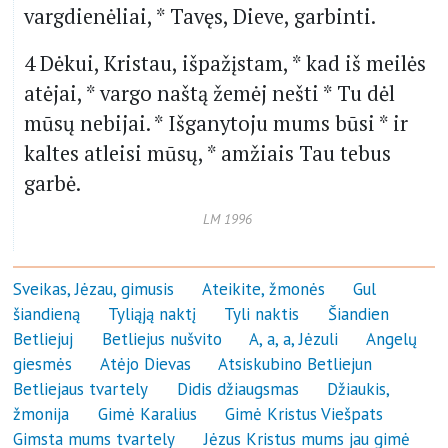
vargdienėliai, * Tavęs, Dieve, garbinti.
4 Dėkui, Kristau, išpažįstam, * kad iš meilės
atėjai, * vargo naštą žemėj nešti * Tu dėl
mūsų nebijai. * Išganytoju mums būsi * ir
kaltes atleisi mūsų, * amžiais Tau tebus
garbė.
LM 1996
Sveikas, Jėzau, gimusis
Ateikite, žmonės
Gul
šiandieną
Tyliąją naktį
Tyli naktis
Šiandien
Betliejuj
Betliejus nušvito
A, a, a, Jėzuli
Angelų
giesmės
Atėjo Dievas
Atsiskubino Betliejun
Betliejaus tvartely
Didis džiaugsmas
Džiaukis,
žmonija
Gimė Karalius
Gimė Kristus Viešpats
Gimsta mums tvartely
Jėzus Kristus mums jau gimė