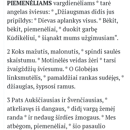
PIEMENĖLIAMS
vargdienėliams * tarė
angelas šviesus: * „Džiaugsmas didis jus
pripildys: * Dievas aplankys visus. * Bėkit,
bėkit, piemenėliai, * duokit garbę
Kūdikėliui, * šiąnakt mums užgimusiam“.
2 Koks mažutis, malonutis, * spindi saulės
skaistumu. * Motinėlės veidas žėri * tarsi
žvaigždžių šviesumu. * O Globėjas
linksmutėlis, * pamaldžiai rankas sudėjęs, *
džiaugias, šypsosi ramus.
3 Pats Aukščiausias ir Švenčiausias, *
atkeliavęs iš dangaus, * didį vargą žemėj
randa * ir nedaug širdies žmogaus. * Mes
atbėgom, piemenėliai, * šio pasaulio