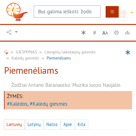
A
A
GIESMYNAS
Liturginių laikotarpių giesmės
Kalėdų giesmės
Piemenėliams
Piemenėliams
Žodžiai Antano Baranausko. Muzika Juozo Naujalio.
ŽYMĖS:
Kalėdos
Kalėdų giesmės
Lietuvių
Lotynų
Natos
Apie
Kita