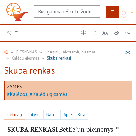
A
A
GIESMYNAS
Liturginių laikotarpių giesmės
Kalėdų giesmės
Skuba renkasi
Skuba renkasi
ŽYMĖS:
Kalėdos
Kalėdų giesmės
Lietuvių
Lotynų
Natos
Apie
Kita
SKUBA RENKASI
Betliejun piemenys, *