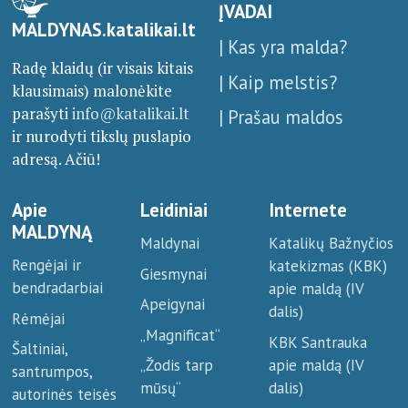
ĮVADAI
MALDYNAS.katalikai.lt
| Kas yra malda?
Radę klaidų (ir visais kitais
| Kaip melstis?
klausimais) malonėkite
parašyti
info@katalikai.lt
| Prašau maldos
ir nurodyti tikslų puslapio
adresą. Ačiū!
Apie
Leidiniai
Internete
MALDYNĄ
Maldynai
Katalikų Bažnyčios
Rengėjai ir
katekizmas (KBK)
Giesmynai
bendradarbiai
apie maldą (IV
Apeigynai
dalis)
Rėmėjai
„Magnificat“
KBK Santrauka
Šaltiniai,
apie maldą (IV
„Žodis tarp
santrumpos,
dalis)
mūsų“
autorinės teisės