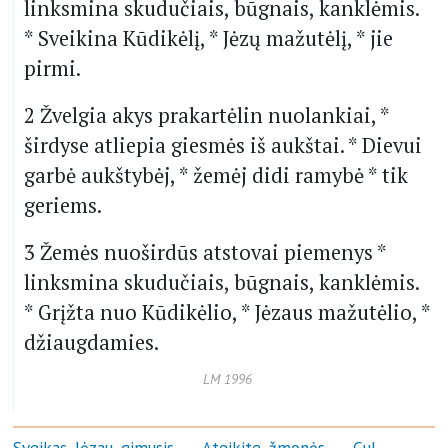
linksmina skudučiais, būgnais, kanklėmis.
* Sveikina Kūdikėlį, * Jėzų mažutėlį, * jie
pirmi.
2 Žvelgia akys prakartėlin nuolankiai, *
širdyse atliepia giesmės iš aukštai. * Dievui
garbė aukštybėj, * žemėj didi ramybė * tik
geriems.
3 Žemės nuoširdūs atstovai piemenys *
linksmina skudučiais, būgnais, kanklėmis.
* Grįžta nuo Kūdikėlio, * Jėzaus mažutėlio, *
džiaugdamies.
LM 1996