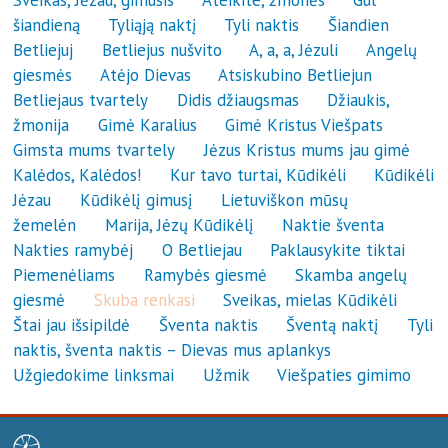
Sveikas, Jėzau, gimusis
Ateikite, žmonės
Gul
šiandieną
Tyliąją naktį
Tyli naktis
Šiandien
Betliejuj
Betliejus nušvito
A, a, a, Jėzuli
Angelų
giesmės
Atėjo Dievas
Atsiskubino Betliejun
Betliejaus tvartely
Didis džiaugsmas
Džiaukis,
žmonija
Gimė Karalius
Gimė Kristus Viešpats
Gimsta mums tvartely
Jėzus Kristus mums jau gimė
Kalėdos, Kalėdos!
Kur tavo turtai, Kūdikėli
Kūdikėli
Jėzau
Kūdikėlį gimusį
Lietuviškon mūsų
žemelėn
Marija, Jėzų Kūdikėlį
Naktie šventa
Nakties ramybėj
O Betliejau
Paklausykite tiktai
Piemenėliams
Ramybės giesmė
Skamba angelų
giesmė
Skuba renkasi
Sveikas, mielas Kūdikėli
Štai jau išsipildė
Šventa naktis
Šventą naktį
Tyli
naktis, šventa naktis – Dievas mus aplankys
Užgiedokime linksmai
Užmik
Viešpaties gimimo