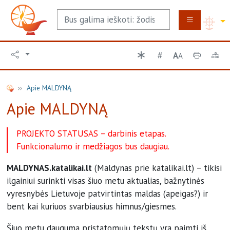
A
A
Apie MALDYNĄ
Apie MALDYNĄ
PROJEKTO STATUSAS – darbinis etapas.
Funkcionalumo ir medžiagos bus daugiau.
MALDYNAS.katalikai.lt
(Maldynas prie katalikai.lt) – tikisi
ilgainiui surinkti visas šiuo metu aktualias, bažnytinės
vyresnybės Lietuvoje patvirtintas maldas (apeigas?) ir
bent kai kuriuos svarbiausius himnus/giesmes.
Šiuo metu dauguma pristatomųjų tekstų yra paimti iš