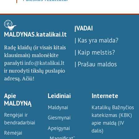
ĮVADAI
MALDYNAS.katalikai.lt
| Kas yra malda?
Radę klaidų (ir visais kitais
| Kaip melstis?
klausimais) malonėkite
parašyti
info@katalikai.lt
| Prašau maldos
ir nurodyti tikslų puslapio
adresą. Ačiū!
Apie
Leidiniai
Internete
MALDYNĄ
Maldynai
Katalikų Bažnyčios
Rengėjai ir
katekizmas (KBK)
Giesmynai
bendradarbiai
apie maldą (IV
Apeigynai
dalis)
Rėmėjai
„Magnificat“